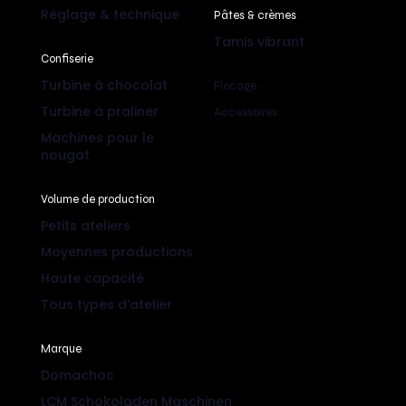
Réglage & technique
Pâtes & crèmes
Tamis vibrant
Confiserie
Turbine à chocolat
Flocage
Turbine à praliner
Accessoires
Machines pour le
nougat
Volume de production
Petits ateliers
Moyennes productions
Haute capacité
Tous types d’atelier
Marque
Domachoc
LCM Schokoladen Maschinen