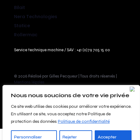
Bilait
Nera Technologies
Statice
Rollermac
Service technique machine / SAV :
+41 (0)79 705 15 00
© 2026 Réalisé par Gilles Pecqueur | Tous droits réservés |
Mentions légales
Nous nous soucions de votre vie privée
Ce site web utilise des cookies pour améliorer votre expérience.
En utilisant ce site, vous acceptez notre Politique de
protection des données
Politique de confidentialité
English
(
Anglais
)
Français
Personnaliser
Rejeter
Accepter