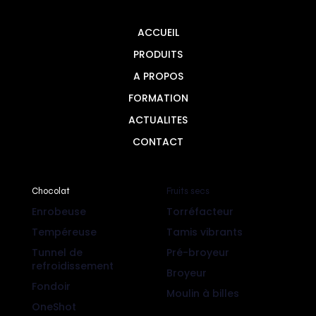
ACCUEIL
PRODUITS
A PROPOS
FORMATION
ACTUALITES
CONTACT
Chocolat
Fruits secs
Enrobeuse
Torréfacteur
Tempéreuse
Tamis vibrants
Tunnel de
Pré-broyeur
refroidissement
Broyeur
Fondoir
Moulin à billes
OneShot