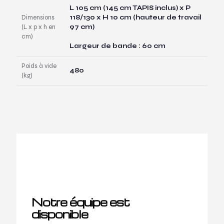
L 105 cm (145 cm TAPIS inclus) x P
Dimensions
118/130 x H 10 cm (hauteur de travail
(L x p x h en
97 cm)
cm)
Largeur de bande : 60 cm
Poids à vide
480
(kg)
Notre équipe est
disponible