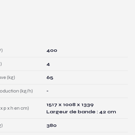
V)
400
)
4
ve (kg)
65
oduction (kg/h)
-
1517 x 1008 x 1339
x p x h en cm)
Largeur de bande : 42 cm
g)
380