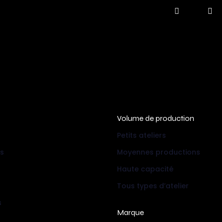
Volume de production
Petits ateliers
ts
Moyennes productions
Haute capacité
Tous types d’atelier
s
Marque