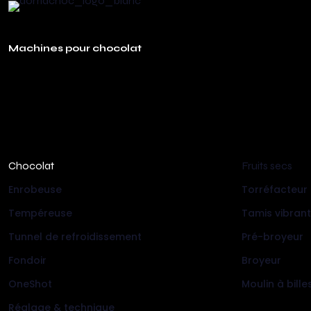
Machines pour chocolat
Chocolat
Fruits secs
Enrobeuse
Torréfacteur
Tempéreuse
Tamis vibran
Tunnel de refroidissement
Pré-broyeur
Fondoir
Broyeur
OneShot
Moulin à bille
Réglage & technique