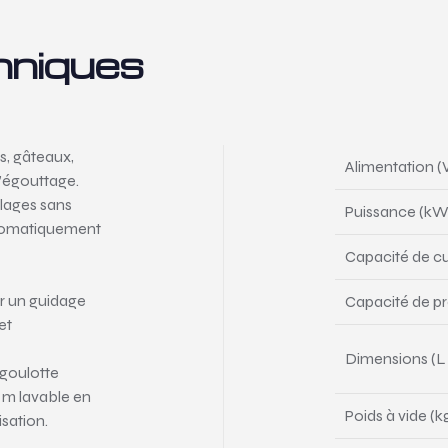
hniques
s, gâteaux,
Alimentation (
d’égouttage.
lages sans
Puissance (kW
utomatiquement
Capacité de cu
r un guidage
Capacité de pr
et
Dimensions (L 
 goulotte
4 m lavable en
Poids à vide (k
isation.