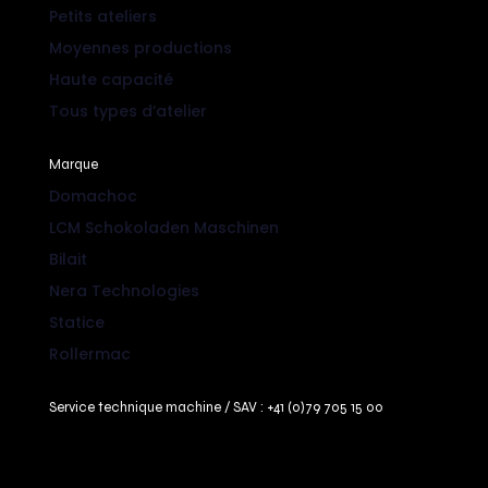
Petits ateliers
Moyennes productions
Haute capacité
Tous types d’atelier
Marque
Domachoc
LCM Schokoladen Maschinen
Bilait
Nera Technologies
Statice
Rollermac
Service technique machine / SAV :
+41 (0)79 705 15 00