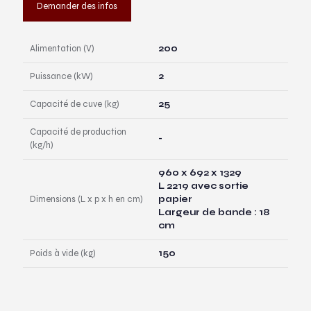
Demander des infos
Alimentation (V)
200
Puissance (kW)
2
Capacité de cuve (kg)
25
Capacité de production
-
(kg/h)
960 x 692 x 1329
L 2219 avec sortie
Dimensions (L x p x h en cm)
papier
Largeur de bande : 18
cm
Poids à vide (kg)
150