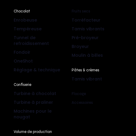
Chocolat
Fruits secs
Enrobeuse
Torréfacteur
Tempéreuse
Tamis vibrants
Tunnel de
Pré-broyeur
refroidissement
Broyeur
Fondoir
Moulin à billes
OneShot
Réglage & technique
Pâtes & crèmes
Tamis vibrant
Confiserie
Turbine à chocolat
Flocage
Turbine à praliner
Accessoires
Machines pour le
nougat
Volume de production